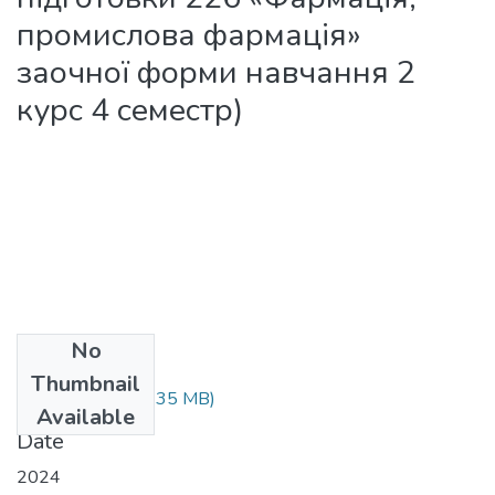
промислова фармація»
заочної форми навчання 2
курс 4 семестр)
No
Files
Thumbnail
КР_ПАФВ.pdf
(1.35 MB)
Available
Date
2024