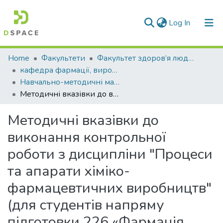
(current)
Log In
Communities & Collections
Home
Факультети
Факультет здоров’я людини
кафедра фармації, виробництва та технологій
All of DSpace
Навчально-методичні матеріали (КФВТ)
Методичні вказівки до виконання контрольної роботи з дисципліни "Процеси та апарати хіміко-фармацевтичних виробництв" (для студентів напряму підготовки 226 «Фармація, промислова фармація» заочної форми навчання 2 курс 4 семестр)
Statistics
Методичні вказівки до
виконання контрольної
роботи з дисципліни "Процеси
та апарати хіміко-
фармацевтичних виробництв"
(для студентів напряму
підготовки 226 «Фармація,