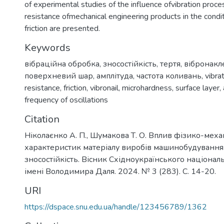
of experimental studies of the influence ofvibration proc
resistance ofmechanical engineering products in the condi
friction are presented.
Keywords
вібраційна обробка
,
зносостійкість
,
тертя
,
вібронакл
поверхневий шар
,
амплітуда
,
частота коливань
,
vibra
resistance
,
friction
,
vibronail
,
microhardness
,
surface layer
,
frequency of oscillations
Citation
Ніколаєнко А. П., Шумакова Т. О. Вплив фізико-мех
характеристик матеріалу виробів машинобудування 
зносостійкість. Вісник Східноукраїнського націонал
імені Володимира Даля. 2024. № 3 (283). С. 14-20.
URI
https://dspace.snu.edu.ua/handle/123456789/1362