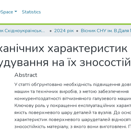
 DSpace
Statistics
Вісник Східноукраїнського національного університету імені В. Даля
2024 рік
анічних характеристик 
дування на їх зносостій
Abstract
У статті обґрунтовано необхідність підвищення довг
машин та технічних виробів, з метою забезпечення
конкурентоздатності вітчизняного галузевого маши
Ключову роль у покращенні експлуатаційних характ
якість поверхневого шару деталей та вузлів. До ос
характеристик поверхневого шарудеталей відносять
зносостійкість матеріалу, з якого вони виготовлені.