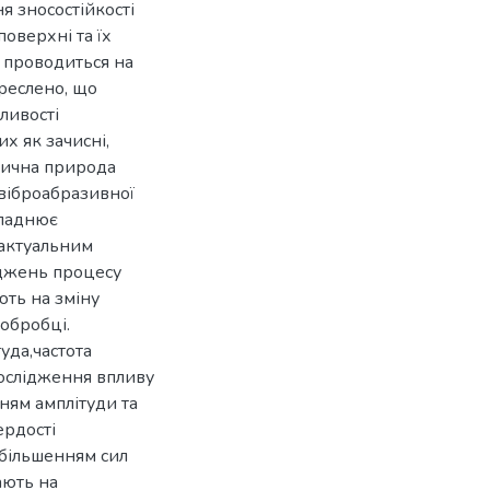
я зносостійкості
оверхні та їх
 проводиться на
реслено, що
ливості
их як зачисні,
ізична природа
 віброабразивної
кладнює
 актуальним
іджень процесу
ть на зміну
обробці.
уда,частота
дослідження впливу
нням амплітуди та
ердості
збільшенням сил
ають на