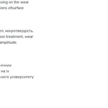
essing on the wear
tions ofsurface
еп
,
мікротвердість
,
tion treatment
,
wear
amplitude
,
анічних
на їх
ьного університету