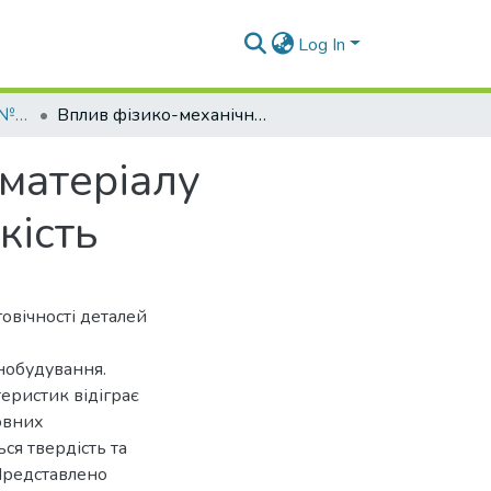
Log In
Вісник СНУ ім. В.Даля № 3 (283) 2024
Вплив фізико-механічних характеристик матеріалу виробів машинобудування на їх зносостійкість
матеріалу
кість
овічності деталей
нобудування.
еристик відіграє
новних
ся твердість та
 Представлено