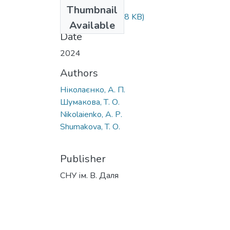
Files
Thumbnail
14-20.pdf
(299.48 KB)
Available
Date
2024
Authors
Ніколаєнко, А. П.
Шумакова, Т. О.
Nikolaienko, A. Р.
Shumakova, T. О.
Publisher
СНУ ім. В. Даля