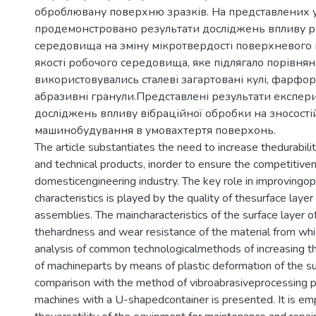
оброблювану поверхню зразків. На представлених у 
продемонстровано результати досліджень впливу р
середовища на зміну мікротвердості поверхневого ш
якості робочого середовища, яке підлягало порівня
використовувались сталеві загартовані кулі, фарфоро
абразивні гранули.Представлені результати експе
досліджень впливу вібраційної обробки на зносості
машинобудування в умовахтертя поверхонь.
The article substantiates the need to increase thedurabili
and technical products, inorder to ensure the competitive
domesticengineering industry. The key role in improvingop
characteristics is played by the quality of thesurface layer
assemblies. The maincharacteristics of the surface layer of
thehardness and wear resistance of the material from wh
analysis of common technologicalmethods of increasing t
of machineparts by means of plastic deformation of the su
comparison with the method of vibroabrasiveprocessing 
machines with a U-shapedcontainer is presented. It is em