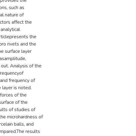
rprovides the
ions, such as
al nature of
ctors affect the
analytical
rticlepresents the
bro rivets and the
e surface layer
 asamplitude,
out. Analysis of the
 frequencyof
 and frequency of
 layer is noted.
forces of the
urface of the
lts of studies of
the microhardness of
celain balls, and
ompared.The results