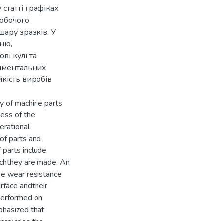
статті графіках
обочого
ару зразків. У
нню,
ві кулі та
риментальних
йкість виробів
ty of machine parts
ness of the
erational
 of parts and
 parts include
ichthey are made. An
he wear resistance
rface andtheir
performed on
phasized that