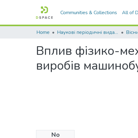
Communities & Collections
All of
Home
Наукові періодичні видання СНУ ім. В. Даля
Вплив фізико-мех
виробів машинобу
No