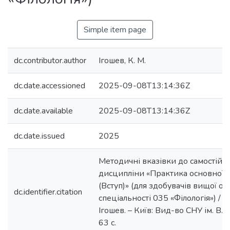
Simple item page
dc.contributor.author
Ігошев, К. М.
dc.date.accessioned
2025-09-08T13:14:36Z
dc.date.available
2025-09-08T13:14:36Z
dc.date.issued
2025
Методичні вказівки до самостійно
дисципліни «Практика основної 
(Вступ)» (для здобувачів вищої ос
dc.identifier.citation
спеціальності 035 «Філологія») / ук
Ігошев. – Київ: Вид-во СНУ ім. В. 
63 с.