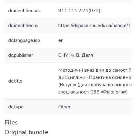
dc.identifier.udc
811.111.2'24(072)
dc.identifier.uri
https://dspace.snu.edu.ua/handle
dc.language.iso
en
dc.publisher
СНУ ім. В. Даля
Методичні вказівки до самостійно
дисципліни «Практика основної 
dc.title
(Вступ)» (для здобувачів вищої ос
спеціальності 035 «Філологія»)
dc.type
Other
Files
Original bundle