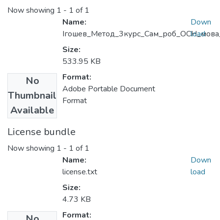
Now showing
1 - 1 of 1
Name:
Down
Ігошев_Метод_3курс_Сам_роб_ОСН_мова
load
Size:
533.95 KB
Format:
No
Adobe Portable Document
Thumbnail
Format
Available
License bundle
Now showing
1 - 1 of 1
Name:
Down
license.txt
load
Size:
4.73 KB
Format:
No