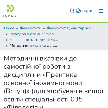
(current)
Log In
Communities & Collections
Home
Факультети
Факультет гуманітарних та соціальних наук
кафедра іноземної філології та перекладу
All of DSpace
Навчально-методичні матеріали (кіфп)
Методичні вказівки до самостійної роботи з дисципліни «Практика основної іноземної мови (Вступ)» (для здобувачів вищої освіти спеціальності 035 «Філологія»)
Statistics
Методичні вказівки до
самостійної роботи з
дисципліни «Практика
основної іноземної мови
(Вступ)» (для здобувачів вищої
освіти спеціальності 035
«Філологія»)