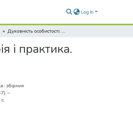
Log In
Духовність особистості: методологія, теорія і практика. 2015. Випуск 4 (67)
ія і практика.
а : збірник
7). –
с.