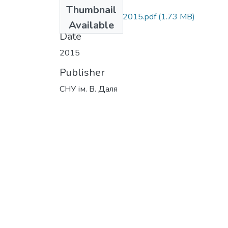
Files
Thumbnail
Duhovnist_4_67_2015.pdf
(1.73 MB)
Available
Date
2015
Publisher
СНУ ім. В. Даля