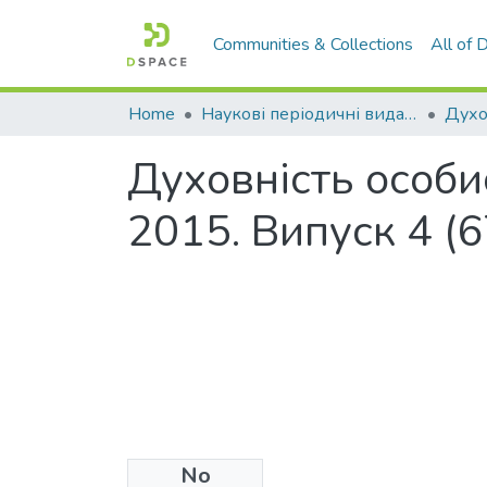
Communities & Collections
All of
Home
Наукові періодичні видання СНУ ім. В. Даля
Духовність особис
2015. Випуск 4 (6
No