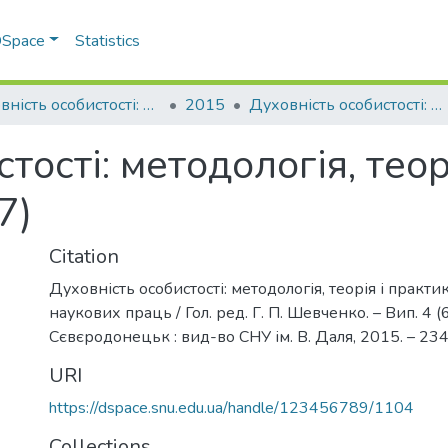
 DSpace
Statistics
Духовність особистості: методологія, теорія і практика
2015
Духовність особистості: методологія, теорія і практика. 2015. Випуск 4 (67)
тості: методологія, теор
7)
Citation
Духовність особистості: методологія, теорія і практик
наукових праць / Гол. ред. Г. П. Шевченко. – Вип. 4 (6
Сєвєродонецьк : вид-во СНУ ім. В. Даля, 2015. – 234 
URI
https://dspace.snu.edu.ua/handle/123456789/1104
Collections