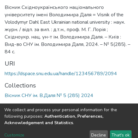
Вісник Східноукраїнського національного
університету імені Володимира Даля = Visnik of the
Volodymyr Dahl East Ukrainian national university : наук.
журн. / відп. за вип. : д.т.н., проф. М. Г. Лорія ;
Східноукр. нац. ун-т ім. Володимира Даля. – Київ :
Вид-во СНУ ім. Володимира Даля, 2024. – № 5(285). –
84 с.
URI
https://dspace.snu.edu.ua/handle/123456789/2094
Collections
Вісник СНУ ім. В.Даля № 5 (285) 2024
Full item page
We collect and process your personal information for the
following purposes:
Authentication, Preferences,
Acknowledgement and Statistics
.
Dspace & Volodymyr Dahl East Ukrainian National University
copyright © 2002-2026
LYRASIS
Customize
Decline
That's ok