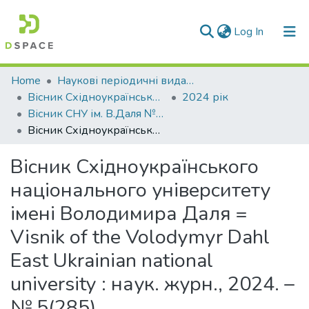
(current)
Log In
Communities & Collections
Home
Наукові періодичні видання СНУ ім. В. Даля
Вісник Східноукраїнського національного університету імені В. Даля
2024 рік
All of DSpace
Вісник СНУ ім. В.Даля № 5 (285) 2024
Вісник Східноукраїнського національного університету імені Володимира Даля = Visnik of the Volodymyr Dahl East Ukrainian national university : наук. журн., 2024. – № 5(285).
Statistics
Вісник Східноукраїнського
національного університету
імені Володимира Даля =
Visnik of the Volodymyr Dahl
East Ukrainian national
university : наук. журн., 2024. –
№ 5(285).