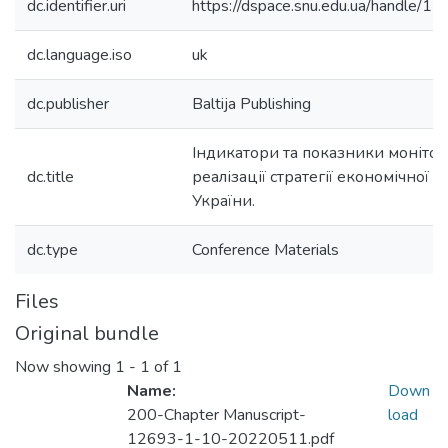
dc.identifier.uri
https://dspace.snu.edu.ua/handle
dc.language.iso
uk
dc.publisher
Baltija Publishing
Індикатори та показники моніто
dc.title
реалізації стратегії економічної 
України.
dc.type
Conference Materials
Files
Original bundle
Now showing
1 - 1 of 1
Name:
Down
200-Chapter Manuscript-
load
12693-1-10-20220511.pdf