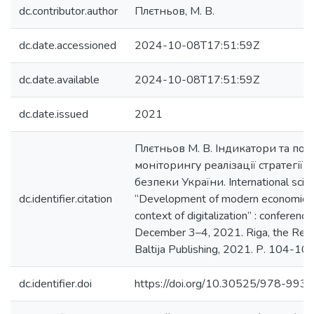
dc.contributor.author
Плєтньов, М. В.
dc.date.accessioned
2024-10-08T17:51:59Z
dc.date.available
2024-10-08T17:51:59Z
dc.date.issued
2021
Плєтньов М. В. Індикатори та по
моніторингу реалізації стратегії 
безпеки України. International scien
dc.identifier.citation
“Development of modern economic sc
context of digitalization” : conferenc
December 3–4, 2021. Riga, the Republ
Baltija Publishing, 2021. Р. 104-108
dc.identifier.doi
https://doi.org/10.30525/978-99