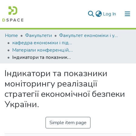
(current)
Log In
Communities & Collections
Home
Факультети
Факультет економіки і управління
кафедра економіки і підприємництва
All of DSpace
Матеріали конференцій, семінарів і т.п. (КЕіП)
Індикатори та показники моніторингу реалізації стратегії економічної безпеки України.
Statistics
Індикатори та показники
моніторингу реалізації
стратегії економічної безпеки
України.
Simple item page