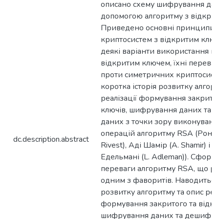
описано схему шифрування дан
допомогою алгоритму з відкри
Приведено основні принципи 
криптосистем з відкритим клю
деякі варіанти використання к
відкритим ключем, їхні переваг
проти симетричних криптосист
коротка історія розвитку алгор
реалізації формування закритог
ключів, шифрування даних та
даних з точки зору виконуван
операцій алгоритму RSA (Ронал
dc.description.abstract
Rivest), Аді Шамір (A. Shamir) і
Едельмані (L. Adleman)). Сформ
переваги алгоритму RSA, що ро
одним з фаворитів. Наводиться 
розвитку алгоритму та опис реал
формування закритого та відкр
шифрування даних та дешифру