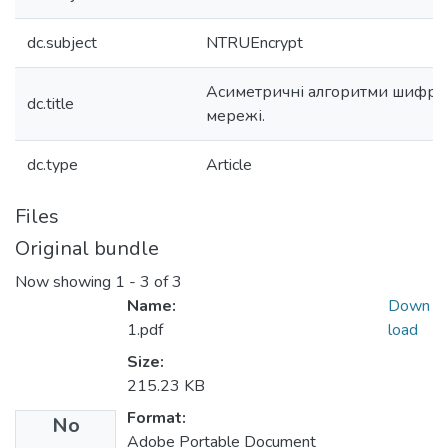
dc.subject
NTRUEncrypt
Асиметричні алгоритми шифрув
dc.title
мережі.
dc.type
Article
Files
Original bundle
Now showing
1 - 3 of 3
Name:
Down
1.pdf
load
Size:
215.23 KB
Format:
No
Adobe Portable Document