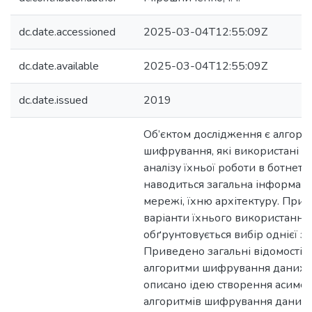
dc.date.accessioned
2025-03-04T12:55:09Z
dc.date.available
2025-03-04T12:55:09Z
dc.date.issued
2019
Об’єктом дослідження є алгори
шифрування, які використані д
аналізу їхньої роботи в ботнет м
наводиться загальна інформаці
мережі, їхню архітектуру. Прив
варіанти їхнього використання,
обґрунтовується вибір однієї з 
Приведено загальні відомості 
алгоритми шифрування даних.
описано ідею створення асиме
алгоритмів шифрування даних.