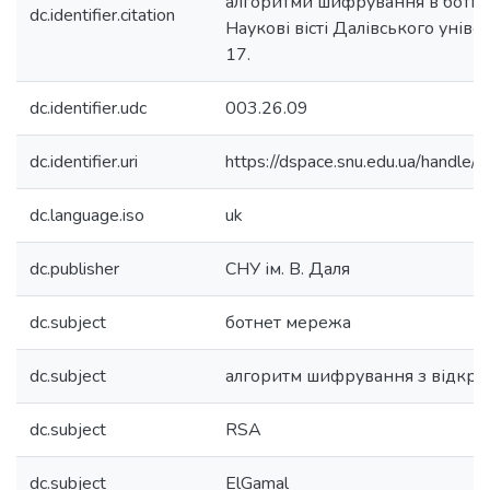
алгоритми шифрування в ботне
dc.identifier.citation
Наукові вісті Далівського уніве
17.
dc.identifier.udc
003.26.09
dc.identifier.uri
https://dspace.snu.edu.ua/handl
dc.language.iso
uk
dc.publisher
СНУ ім. В. Даля
dc.subject
ботнет мережа
dc.subject
алгоритм шифрування з відкр
dc.subject
RSA
dc.subject
ElGamal