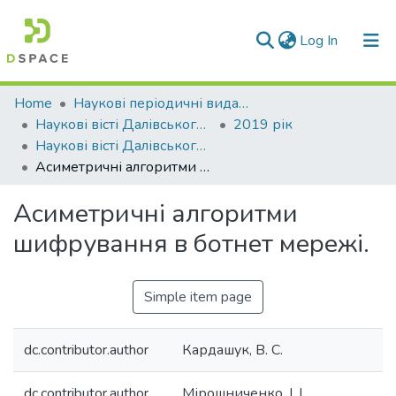
(current)
Log In
Communities & Collections
Home
Наукові періодичні видання СНУ ім. В. Даля
Наукові вісті Далівського університету
2019 рік
All of DSpace
Наукові вісті Далівського університету № 17
Асиметричні алгоритми шифрування в ботнет мережі.
Statistics
Асиметричні алгоритми
шифрування в ботнет мережі.
Simple item page
dc.contributor.author
Кардашук, В. С.
dc.contributor.author
Мірошниченко, І. І.