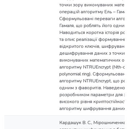
точки зору виконуваних матем
операцій алгоритму Ель – Гамал
Сформульовані переваги алгор
Гамаля, що роблять його одним 
Наводиться коротка історія роз
та опис реалізації формування 
відкритого ключів, шифрування
дешифрування даних з точки з
виконуваних математичних оп
алгоритму NTRUEncrypt (Nth-de
polynomial ring). Сформульовані
алгоритму NTRUEncrypt, що роб
одним з фаворитів. Наведено,
розробником параметри для з
високого рівня криптостійкості
алгоритму шифрування даних N
Кардашук В. С., Мірошниченко І.