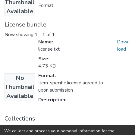
Thumbnail
Format
Available
License bundle
Now showing
1 - 1 of 1
Name:
Down
license.txt
load
Size:
4.73 KB
Format:
No
Item-specific license agreed to
Thumbnail
upon submission
Available
Description:
Collections
Наукові вісті Далівського університету № 17
We collect and process your personal information for the