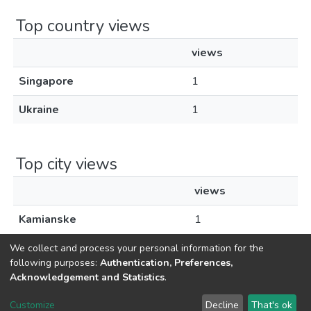
Top country views
views
Singapore
1
Ukraine
1
Top city views
views
Kamianske
1
We collect and process your personal information for the
following purposes:
Authentication, Preferences,
Acknowledgement and Statistics
.
Dspace & Volodymyr Dahl East Ukrainian National University
copyright © 2002-2026
LYRASIS
Customize
Decline
That's ok