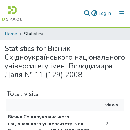
(current)
Log In
Communities & Collections
Home
Statistics
All of DSpace
Statistics for Вісник
Східноукраїнського національного
університету імені Володимира
Даля № 11 (129) 2008
Total visits
views
Вісник Східноукраїнського
національного університету імені
2