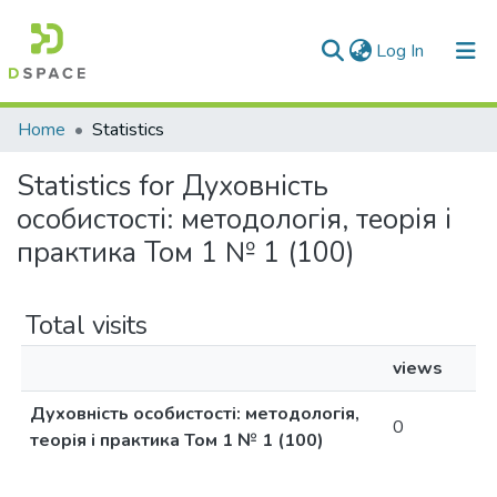
(current)
Log In
Communities & Collections
Home
Statistics
All of DSpace
Statistics for Духовність
особистості: методологія, теорія і
практика Том 1 № 1 (100)
Total visits
views
Духовність особистості: методологія,
0
теорія і практика Том 1 № 1 (100)