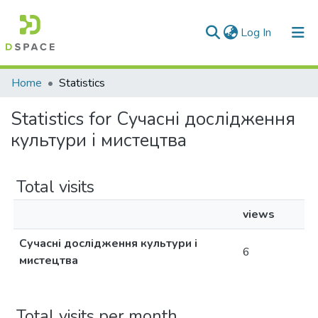
(current)
Log In
Communities & Collections
Home
Statistics
All of DSpace
Statistics for Сучасні дослідження
культури і мистецтва
Total visits
views
Сучасні дослідження культури і
6
мистецтва
Total visits per month