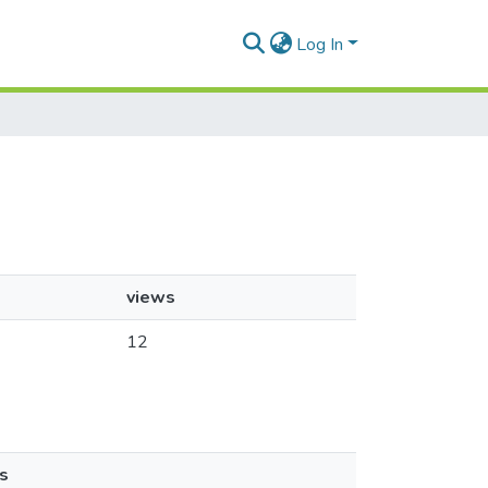
Log In
views
12
s