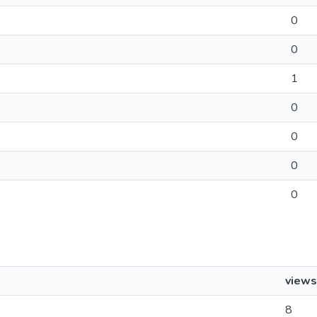
0
0
1
0
0
0
0
views
8