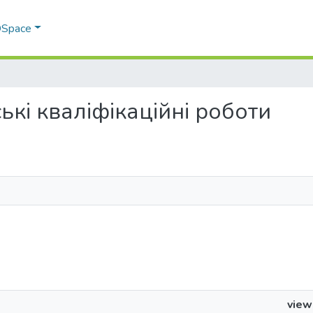
 DSpace
рські кваліфікаційні роботи
view