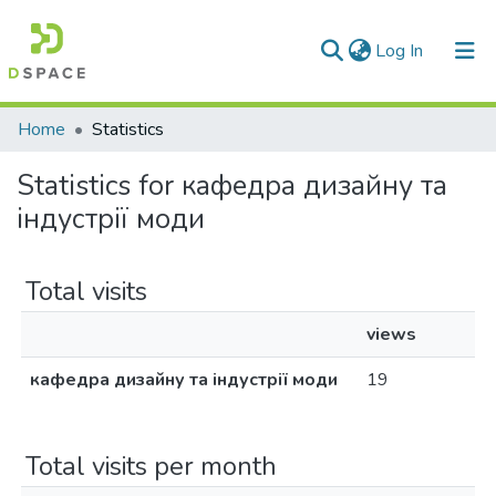
(current)
Log In
Communities & Collections
Home
Statistics
All of DSpace
Statistics for кафедра дизайну та
індустрії моди
Total visits
views
кафедра дизайну та індустрії моди
19
Total visits per month