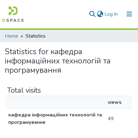
(current)
Log In
Communities & Collections
Home
Statistics
All of DSpace
Statistics for кафедра
інформаційних технологій та
програмування
Total visits
views
кафедра інформаційних технологій та
49
програмування