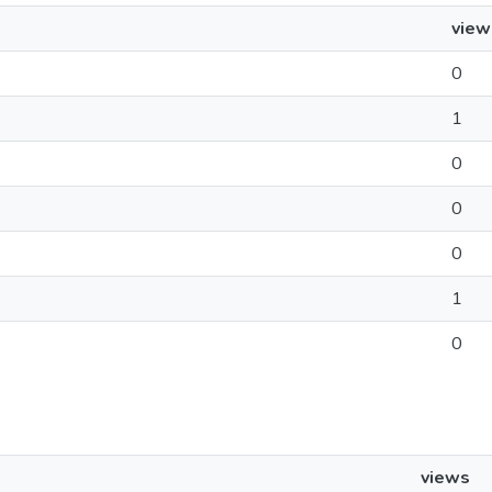
view
0
1
0
0
0
1
0
views