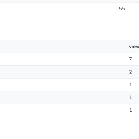
55
vie
7
2
1
1
1