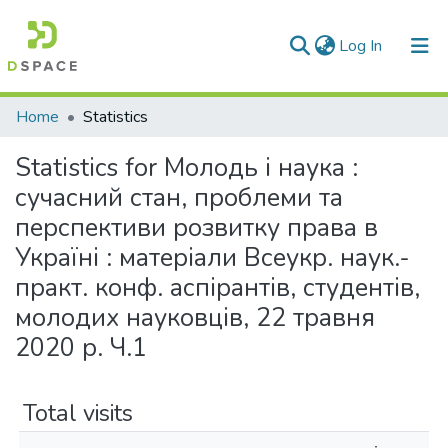
(current)
Log In
Communities & Collections
Home
Statistics
All of DSpace
Statistics for Молодь і наука :
сучасний стан, проблеми та
перспективи розвитку права в
Україні : матерiали Всеукр. наук.-
практ. конф. аспірантів, студентів,
молодих науковців, 22 травня
2020 р. Ч.1
Total visits