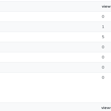
view
0
1
5
0
0
0
0
view