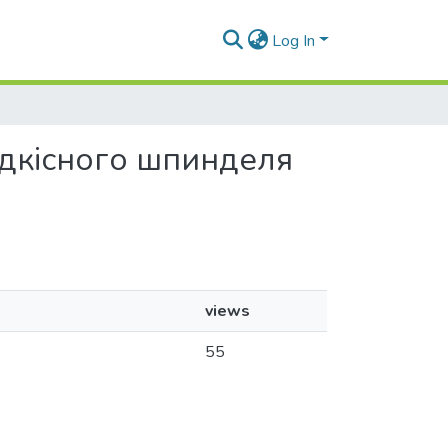
Log In
видкісного шпинделя
views
55