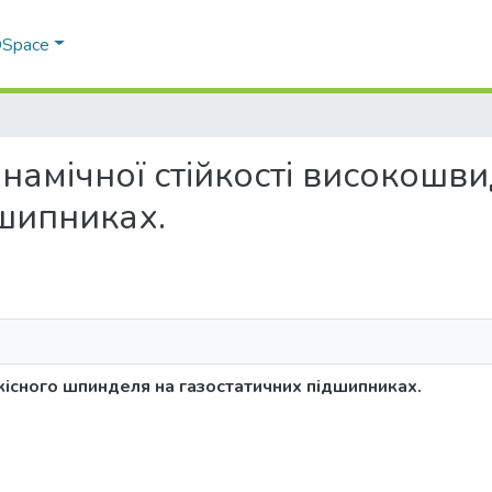
 DSpace
 динамічної стійкості високош
дшипниках.
кісного шпинделя на газостатичних підшипниках.