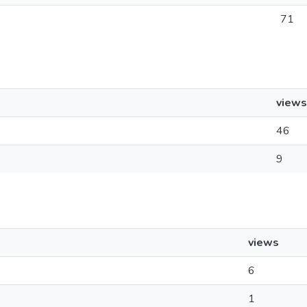
71
views
46
9
views
6
1