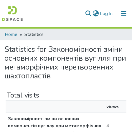
(current)
Log In
Communities & Collections
Home
Statistics
All of DSpace
Statistics for Закономірності зміни
основних компонентів вугілля при
метаморфічних перетвореннях
шахтопластів
Total visits
views
Закономірності зміни основних
компонентів вугілля при метаморфічних
4