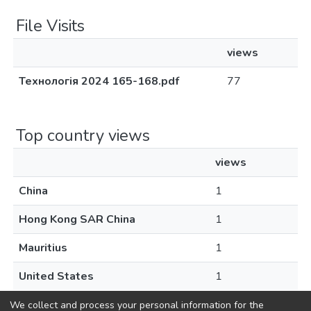
File Visits
views
Технологія 2024 165-168.pdf
77
Top country views
views
China
1
Hong Kong SAR China
1
Mauritius
1
United States
1
We collect and process your personal information for the