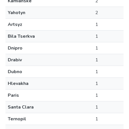
Kamianske
2
Yahotyn
2
Artsyz
1
Bila Tserkva
1
Dnipro
1
Drabiv
1
Dubno
1
Hlevakha
1
Paris
1
Santa Clara
1
Ternopil
1