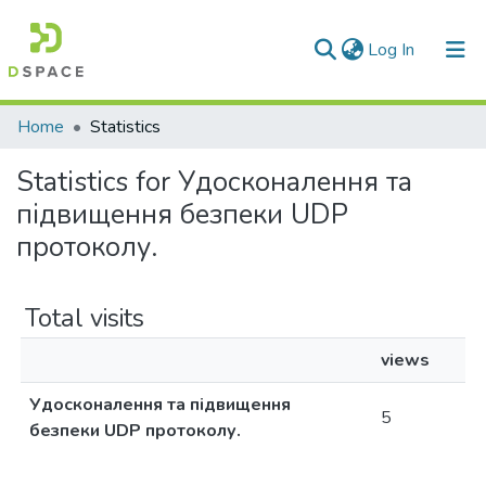
(current)
Log In
Communities & Collections
Home
Statistics
All of DSpace
Statistics for Удосконалення та
підвищення безпеки UDP
протоколу.
Total visits
views
Удосконалення та підвищення
5
безпеки UDP протоколу.