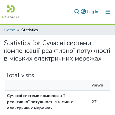
(current)
Log In
Communities & Collections
Home
Statistics
All of DSpace
Statistics for Сучасні системи
компенсації реактивної потужності
в міських електричних мережах
Total visits
views
Сучасні системи компенсації
реактивної потужності в міських
27
електричних мережах