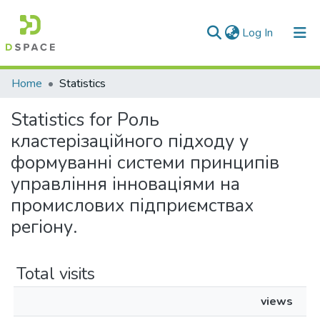
(current)
Log In
Communities & Collections
Home
Statistics
All of DSpace
Statistics for Роль
кластерізаційного підходу у
формуванні системи принципів
управління інноваціями на
промислових підприємствах
регіону.
Total visits
views