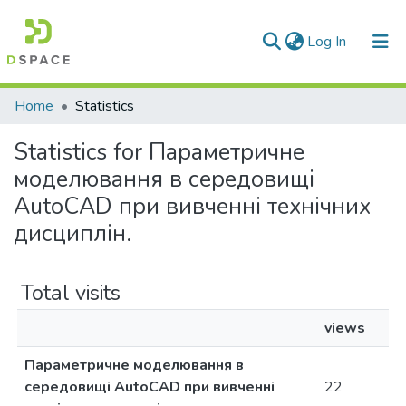
(current)
Log In
Communities & Collections
Home
Statistics
All of DSpace
Statistics for Параметричне
моделювання в середовищі
AutoCAD при вивченні технічних
дисциплін.
Total visits
views
Параметричне моделювання в
середовищі AutoCAD при вивченні
22