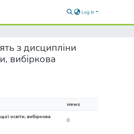
Log In
нять з дисципліни
и, вибіркова
views
щої освіти, вибіркова
0