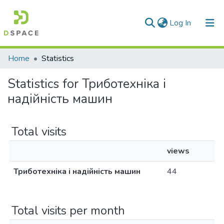
(current)
Log In
Communities & Collections
Home
Statistics
All of DSpace
Statistics for Триботехніка і
надійність машин
Total visits
views
Триботехніка і надійність машин
44
Total visits per month