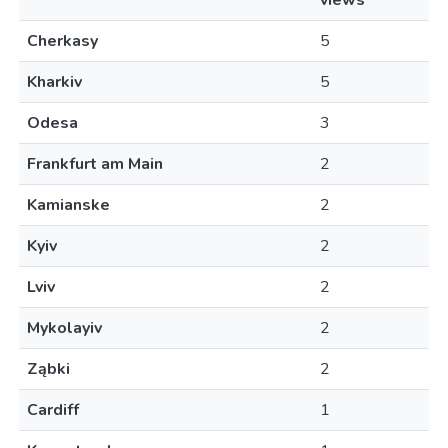
views
Cherkasy
5
Kharkiv
5
Odesa
3
Frankfurt am Main
2
Kamianske
2
Kyiv
2
Lviv
2
Mykolayiv
2
Ząbki
2
Cardiff
1