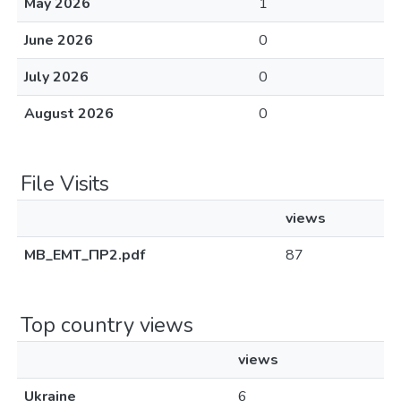
May 2026
1
June 2026
0
July 2026
0
August 2026
0
File Visits
views
МВ_ЕМТ_ПР2.pdf
87
Top country views
views
Ukraine
6