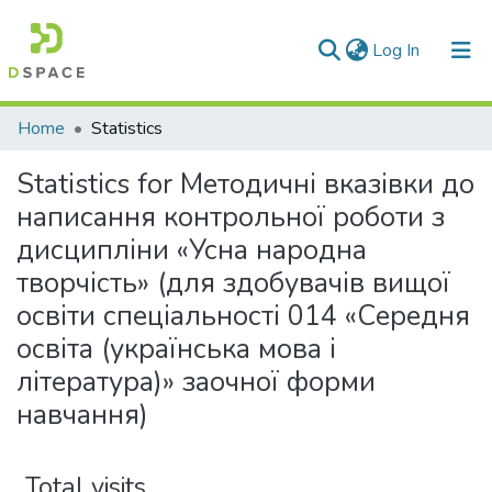
(current)
Log In
Communities & Collections
Home
Statistics
All of DSpace
Statistics for Методичні вказівки до
написання контрольної роботи з
дисципліни «Усна народна
творчість» (для здобувачів вищої
освіти спеціальності 014 «Середня
освіта (українська мова і
література)» заочної форми
навчання)
Total visits