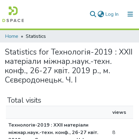
(current)
Log In
Communities & Collections
Home
Statistics
All of DSpace
Statistics for Технологія-2019 : XХIІ
матеріали міжнар.наук.-техн.
конф., 26-27 квіт. 2019 р., м.
Сєвєродонецьк. Ч. I
Total visits
views
Технологія-2019 : XХIІ матеріали
міжнар.наук.-техн. конф., 26-27 квіт.
8