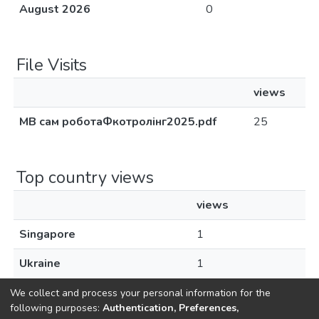
August 2026
0
File Visits
views
МВ сам роботаФкотролінг2025.pdf
25
Top country views
views
Singapore
1
Ukraine
1
We collect and process your personal information for the
following purposes:
Authentication, Preferences,