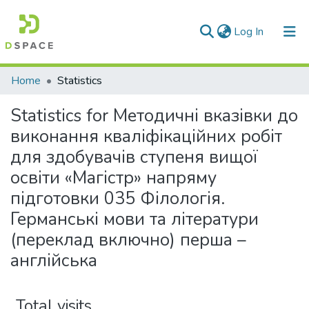
(current)
Log In
Communities & Collections
Home
Statistics
All of DSpace
Statistics for Методичні вказівки до
виконання кваліфікаційних робіт
для здобувачів ступеня вищої
освіти «Магістр» напряму
підготовки 035 Філологія.
Германські мови та літератури
(переклад включно) перша –
англійська
Total visits