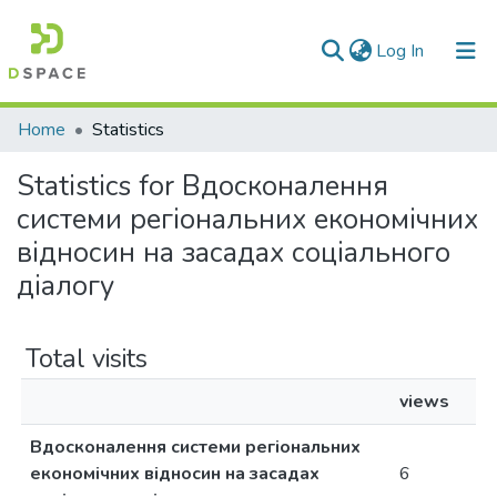
(current)
Log In
Communities & Collections
Home
Statistics
All of DSpace
Statistics for Вдосконалення
системи регіональних економічних
відносин на засадах соціального
діалогу
Total visits
views
Вдосконалення системи регіональних
економічних відносин на засадах
6