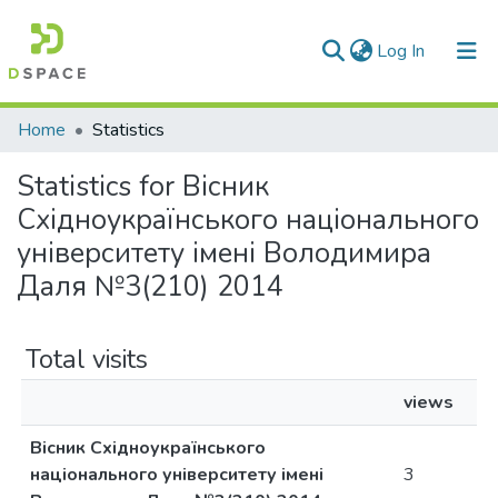
(current)
Log In
Communities & Collections
Home
Statistics
All of DSpace
Statistics for Вісник
Східноукраїнського національного
університету імені Володимира
Даля №3(210) 2014
Total visits
views
Вісник Східноукраїнського
національного університету імені
3