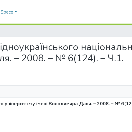
 DSpace
 Східноукраїнського національ
. – 2008. – № 6(124). – Ч.1.
 університету імені Володимира Даля. – 2008. – № 6(124)