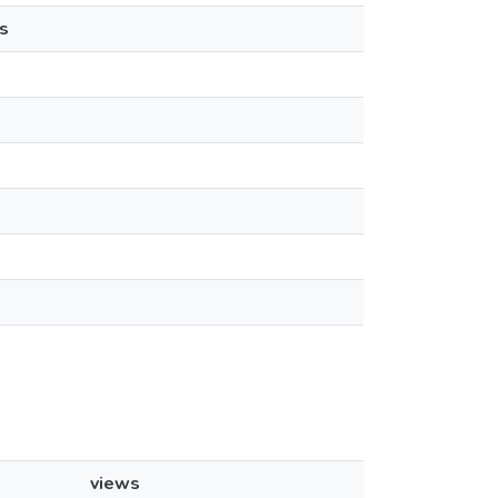
s
views