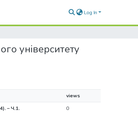
Log In
ного університету
views
. – Ч.1.
0