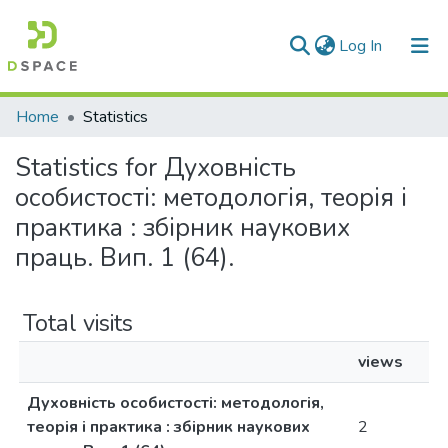
(current)
Log In
Communities & Collections
Home
Statistics
All of DSpace
Statistics for Духовність
особистості: методологія, теорія і
практика : збірник наукових
праць. Вип. 1 (64).
Total visits
views
Духовність особистості: методологія,
теорія і практика : збірник наукових
2