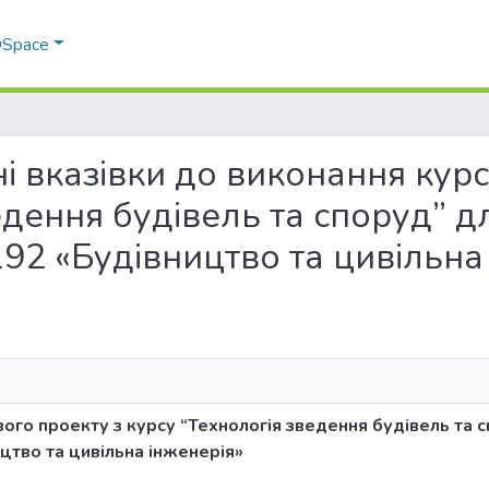
 DSpace
чні вказівки до виконання кур
едення будівель та споруд” д
 192 «Будівництво та цивільна
ого проекту з курсу “Технологія зведення будівель та 
ицтво та цивільна інженерія»