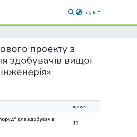
Log In
сового проекту з
ля здобувачів вищої
 інженерія»
views
споруд” для здобувачів
13