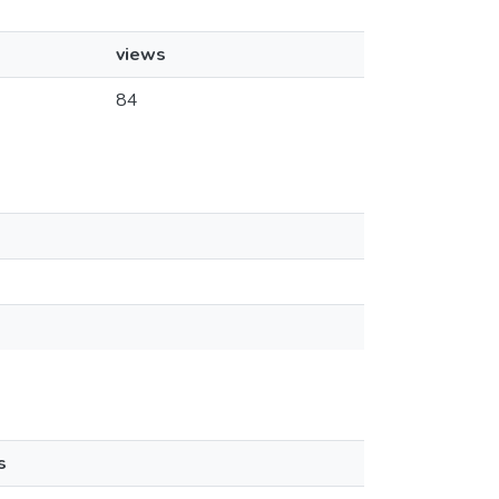
views
84
s