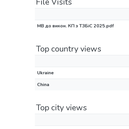
File Visits
МВ до викон. КП з ТЗБіС 2025.pdf
Top country views
Ukraine
China
Top city views