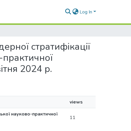
Log In
дерної стратифікації
о-практичної
ітня 2024 р.
views
ської науково-практичної
11