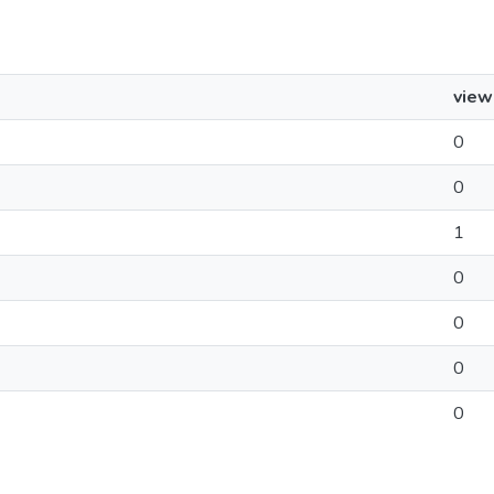
view
0
0
1
0
0
0
0