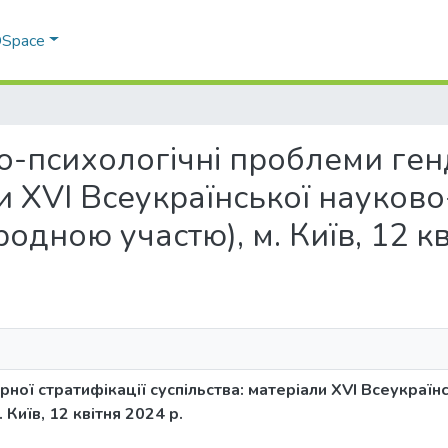
 DSpace
ьно-психологічні проблеми ген
ли XVІ Всеукраїнської науков
одною участю), м. Київ, 12 кв
ної стратифікації суспільства: матеріали XVІ Всеукраїн
Київ, 12 квітня 2024 р.