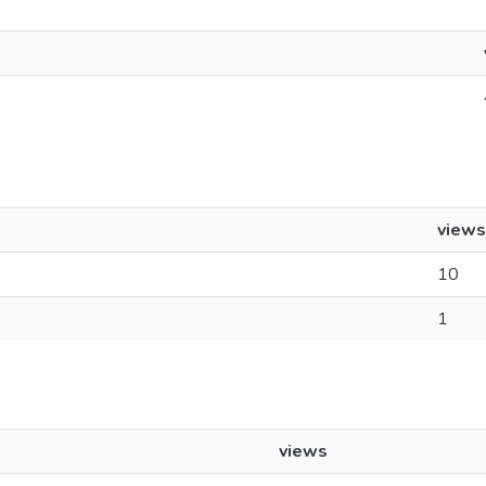
views
10
1
views