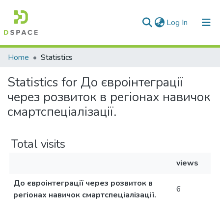
(current)
Log In
Communities & Collections
Home
Statistics
All of DSpace
Statistics for До євроінтеграції
через розвиток в регіонах навичок
смартспеціалізації.
Total visits
views
До євроінтеграції через розвиток в
6
регіонах навичок смартспеціалізації.