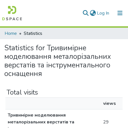
(current)
Log In
Communities & Collections
Home
Statistics
All of DSpace
Statistics for Тривимірне
моделювання металорізальних
верстатів та інструментального
оснащення
Total visits
views
Тривимірне моделювання
металорізальних верстатів та
29