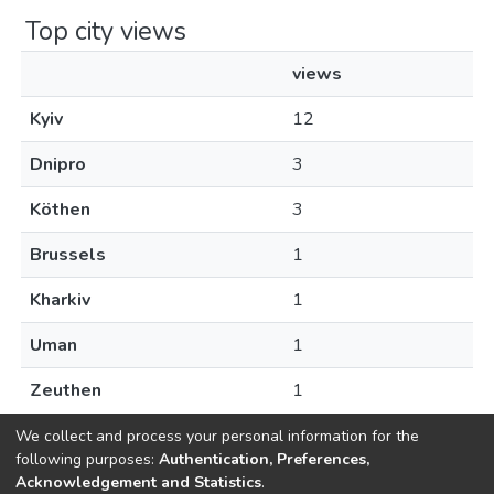
Top city views
views
Kyiv
12
Dnipro
3
Köthen
3
Brussels
1
Kharkiv
1
Uman
1
Zeuthen
1
We collect and process your personal information for the
following purposes:
Authentication, Preferences,
Acknowledgement and Statistics
.
Dspace & Volodymyr Dahl East Ukrainian National University