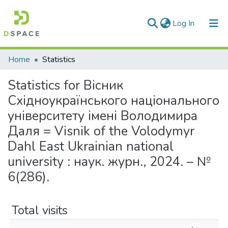
(current)
Log In
Communities & Collections
Home
Statistics
All of DSpace
Statistics for Вісник
Східноукраїнського національного
університету імені Володимира
Даля = Visnik of the Volodymyr
Dahl East Ukrainian national
university : наук. журн., 2024. – №
6(286).
Total visits