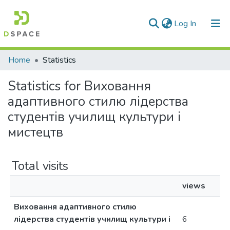
(current)
Log In
Communities & Collections
Home
Statistics
All of DSpace
Statistics for Виховання
адаптивного стилю лідерства
студентів училищ культури і
мистецтв
Total visits
views
Виховання адаптивного стилю
лідерства студентів училищ культури і
6