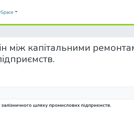
 DSpace
рмін між капітальними ремонт
ідприємств.
 залізничного шляху промислових підприємств.