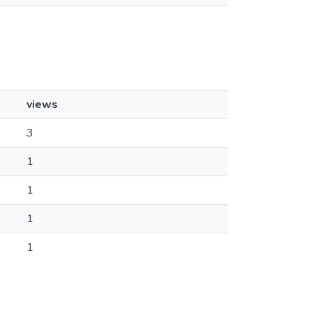
views
3
1
1
1
1