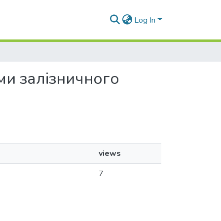
Log In
ами залізничного
views
7