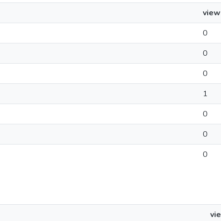
view
0
0
0
1
0
0
0
vi