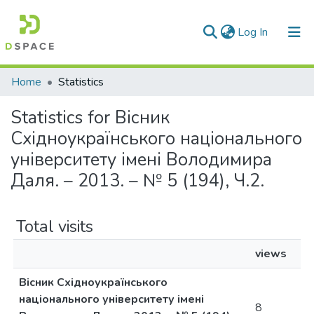
(current)
Log In
Communities & Collections
Home
Statistics
All of DSpace
Statistics for Вісник
Східноукраїнського національного
університету імені Володимира
Даля. – 2013. – № 5 (194), Ч.2.
Total visits
views
Вісник Східноукраїнського
національного університету імені
8