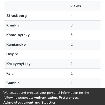
views
Strasbourg
4
Kharkiv
3
Khmelnytskyi
3
Kamianske
2
Dnipro
1
Kropyvnytskyi
1
Kyiv
1
Sambir
1
We collect and process your personal information for the
following purposes:
Authentication, Preferences,
Acknowledgement and Statistics
.
Dspace & Volodymyr Dahl East Ukrainian National University