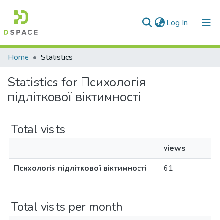
(current)
Log In
Communities & Collections
Home
Statistics
All of DSpace
Statistics for Психологія
підліткової віктимності
Total visits
views
Психологія підліткової віктимності
61
Total visits per month