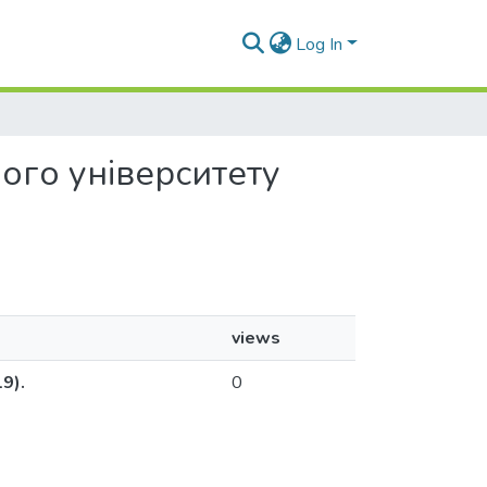
Log In
ного університету
views
9).
0