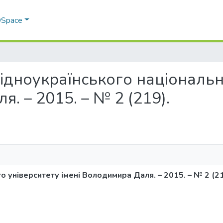
 DSpace
 Східноукраїнського національ
. – 2015. – № 2 (219).
о університету імені Володимира Даля. – 2015. – № 2 (21