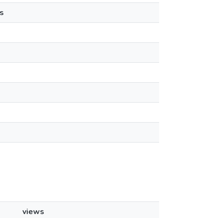
s
views