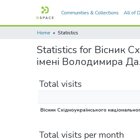
Communities & Collections
All of
Home
Statistics
Statistics for Вісник
імені Володимира Даля
Total visits
Вісник Східноукраїнського національног
Total visits per month