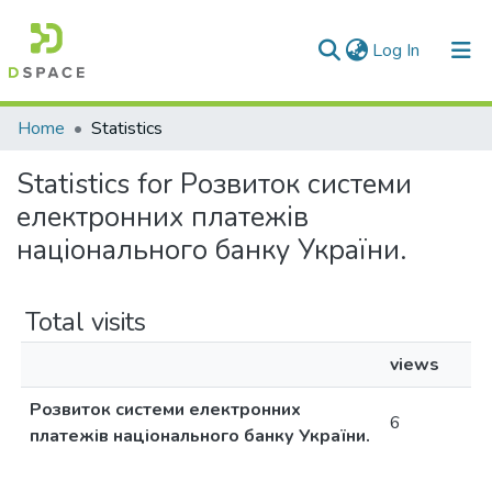
(current)
Log In
Communities & Collections
Home
Statistics
All of DSpace
Statistics for Розвиток системи
електронних платежів
національного банку України.
Total visits
views
Розвиток системи електронних
6
платежів національного банку України.