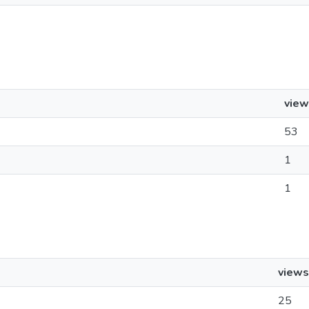
view
53
1
1
views
25