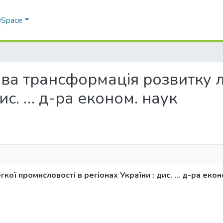
 DSpace
орова трансформація розвитку 
дис. … д-ра економ. наук
ої промисловості в регіонах України : дис. … д-ра екон