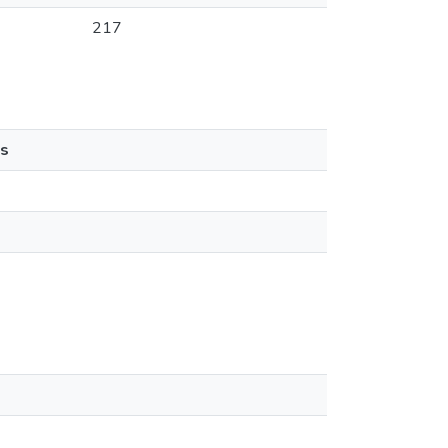
217
s