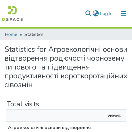
(current)
Log In
Communities & Collections
Home
Statistics
All of DSpace
Statistics for Агроекологічні основи
відтворення родючості чорнозему
типового та підвищення
продуктивності короткоротаційних
сівозмін
Total visits
views
Агроекологічні основи відтворення