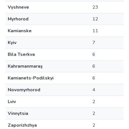
Vyshneve
23
Myrhorod
12
Kamianske
11
Kyiv
7
Bila Tserkva
6
Kahramanmaraş
6
Kamianets-Podilskyi
6
Novomyrhorod
4
Lviv
2
Vinnytsia
2
Zaporizhzhya
2