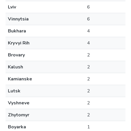
Lviv
6
Vinnytsia
6
Bukhara
4
Kryvyi Rih
4
Brovary
2
Kalush
2
Kamianske
2
Lutsk
2
Vyshneve
2
Zhytomyr
2
Boyarka
1