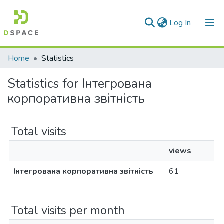
(current)
Log In
Communities & Collections
Home
Statistics
All of DSpace
Statistics for Інтегрована
корпоративна звітність
Total visits
views
Інтегрована корпоративна звітність
61
Total visits per month