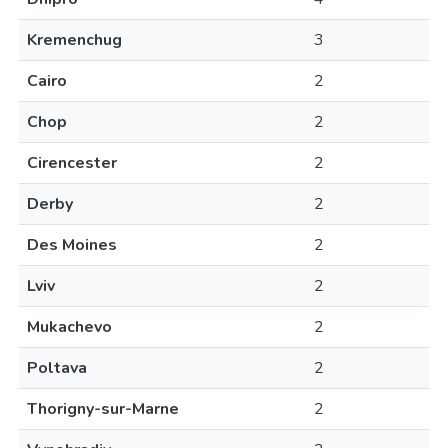
Kremenchug
3
Cairo
2
Chop
2
Cirencester
2
Derby
2
Des Moines
2
Lviv
2
Mukachevo
2
Poltava
2
Thorigny-sur-Marne
2